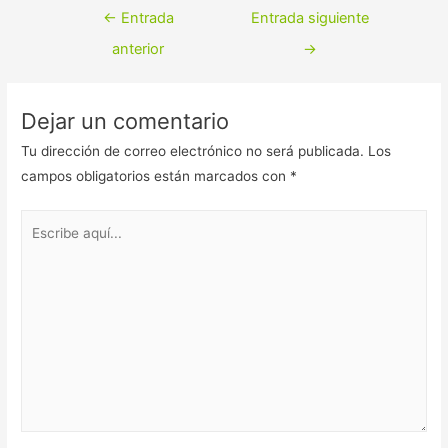
c
i
Navegación
←
Entrada
Entrada siguiente
e
n
de
anterior
→
b
k
entradas
o
e
Dejar un comentario
o
d
Tu dirección de correo electrónico no será publicada.
Los
k
I
campos obligatorios están marcados con
*
n
Escribe
aquí...