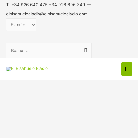
T. +34 926 640 475 +34 926 696 349 —
elbisabueloeladio@elbisabueloeladio.com
Elegir
un
idioma
Buscar:
Men
prin