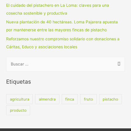
El cuidado del pistachero en La Loma: claves para una
cosecha sostenible y productiva
Nueva plantación de 40 hectáreas. Loma Pajarera apuesta
por mantenerse entre las mayores fincas de pistacho
Reforzamos nuestro compromiso solidario con donaciones a
Cáritas, Educo y asociaciones locales
B
u
s
Etiquetas
c
a
agricultura
almendra
finca
fruto
pistacho
r
:
producto