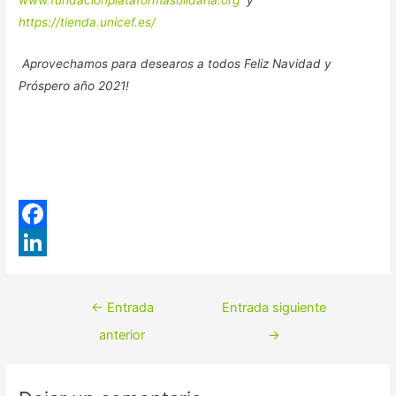
www.fundacionplataformasolidaria.org
y
https://tienda.unicef.es/
Aprovechamos para desearos a todos Feliz Navidad y
Próspero año 2021!
F
a
L
c
i
Navegación
←
Entrada
Entrada siguiente
e
n
de
anterior
→
b
k
entradas
o
e