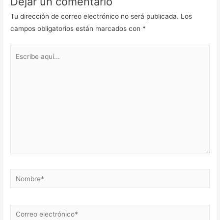
Dejar un comentario
o
d
Tu dirección de correo electrónico no será publicada.
Los
k
I
campos obligatorios están marcados con
*
n
Escribe
aquí...
Nombre*
Correo