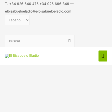
T. +34 926 640 475 +34 926 696 349 —
elbisabueloeladio@elbisabueloeladio.com
Elegir
un
idioma
Buscar:
Men
prin