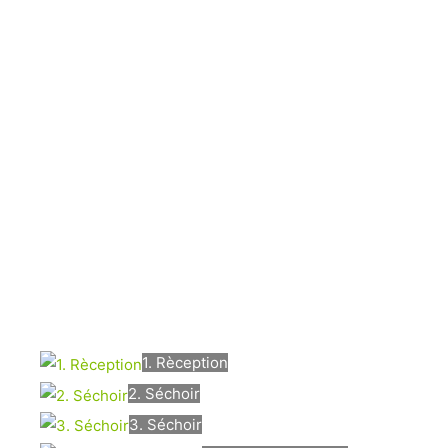
1. Rèception
2. Séchoir
3. Séchoir