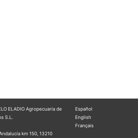
LO ELADIO Agropecuaria de
Español
s S.L.
English
Français
Andalucía km 150, 13210