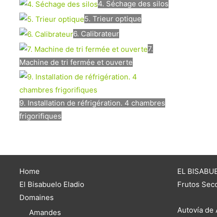
4. Séchage des silos
5. Trieur optique
6. Calibrateur
7.
Machine de tri fermée et ouverte
9. Installation de réfrigération. 4 chambres
frigorifiques
Home
EL BISABUE
El Bisabuelo Eladio
Frutos Seco
Domaines
Autovía de 
Amandes