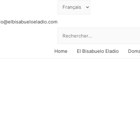
Choisir
une
io@elbisabueloeladio.com
langue
Rechercher :
Doma
Home
El Bisabuelo Eladio