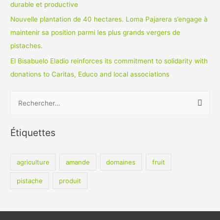
durable et productive
Nouvelle plantation de 40 hectares. Loma Pajarera s’engage à
maintenir sa position parmi les plus grands vergers de
pistaches.
El Bisabuelo Eladio reinforces its commitment to solidarity with
donations to Caritas, Educo and local associations
R
e
c
Étiquettes
h
e
agriculture
amande
domaines
fruit
r
c
pistache
produit
h
e
r