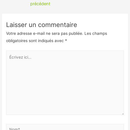
e
n
de
précédent
b
k
l’article
o
e
Laisser un commentaire
o
d
Votre adresse e-mail ne sera pas publiée.
Les champs
k
I
obligatoires sont indiqués avec
*
n
Écrivez
ici…
Nom*