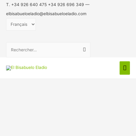
T. +34 926 640 475 +34 926 696 349 —
elbisabueloeladio@elbisabueloeladio.com
Choisir
une
langue
Rechercher :
Men
prin