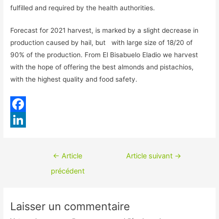
fulfilled and required by the health authorities.
Forecast for 2021 harvest, is marked by a slight decrease in
production caused by hail, but with large size of 18/20 of
90% of the production. From El Bisabuelo Eladio we harvest
with the hope of offering the best almonds and pistachios,
with the highest quality and food safety.
F
a
L
c
i
Navigation
←
Article
Article suivant
→
e
n
de
précédent
b
k
l’article
o
e
Laisser un commentaire
o
d