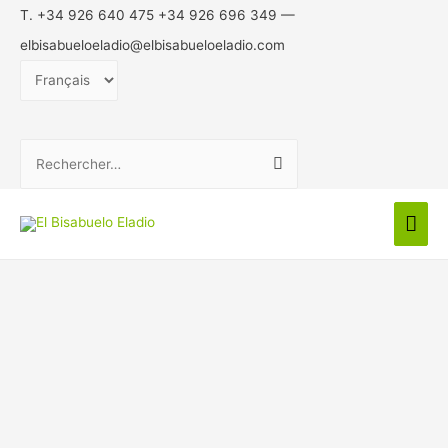
T. +34 926 640 475 +34 926 696 349 —
elbisabueloeladio@elbisabueloeladio.com
Choisir
une
langue
Rechercher :
Men
prin