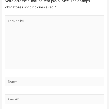
Votre adresse e-mail ne sera pas publiée.
Les champs
k
I
obligatoires sont indiqués avec
*
n
Écrivez
ici…
Nom*
E-
mail*